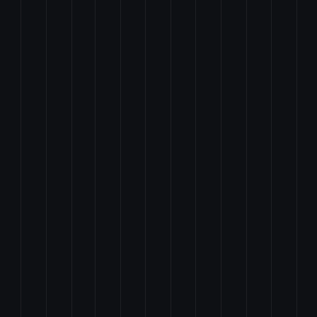
部を改正する法律案
案
る法律案
法律及び情報処理の促進に関する法律の一部を改正する法律案
一部を改正する法律案
正する法律案
を改正する法律案
国家公務員及び地方公務員の兼業の特例に関する法律案
律案
する法律案
法律の整備等に関する法律案