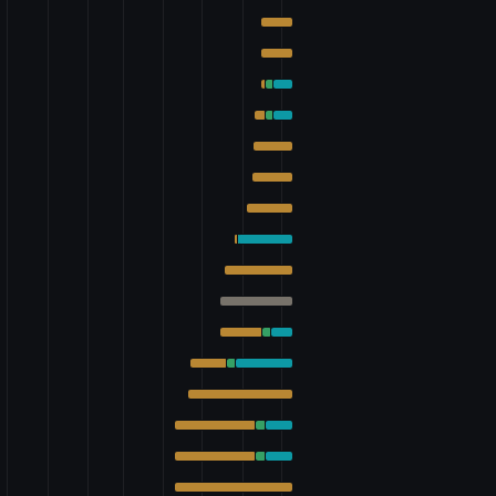
する法律案
律案