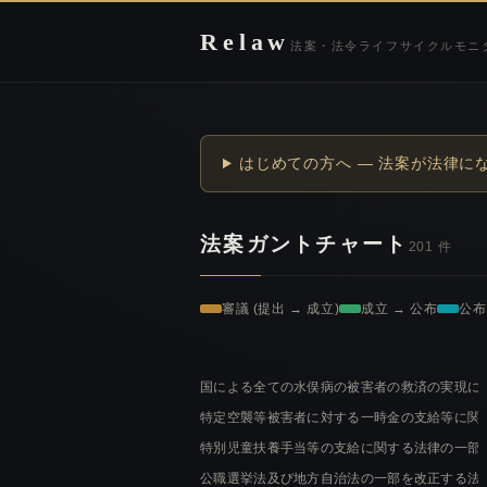
Relaw
法案・法令ライフサイクルモニ
はじめての方へ — 法案が法律に
法案ガントチャート
201
件
審議 (提出 → 成立)
成立 → 公布
公布
国による全ての水俣病の被害者の救済の実現に
特定空襲等被害者に対する一時金の支給等に関
特別児童扶養手当等の支給に関する法律の一部
公職選挙法及び地方自治法の一部を改正する法