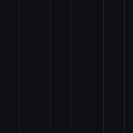
等の飛行の禁止に関する法律の一部を改正する法律案
運営の透明性及び公正性の向上を図るための制度の導入に関する法律案
の確保の推進に関する法律及び株式会社国際協力銀行法の一部を改正する法律案
案
案
する法律案
法律案
正する法律案
一部を改正する法律案