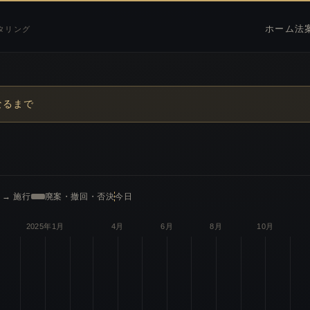
ホーム
法
タリング
なるまで
 → 施行
廃案・撤回・否決
今日
2025年1月
4月
6月
8月
10月
向けた給付金等の支給に係る制度の創設に関する法律案
する法律案
を改正する法律案
律案