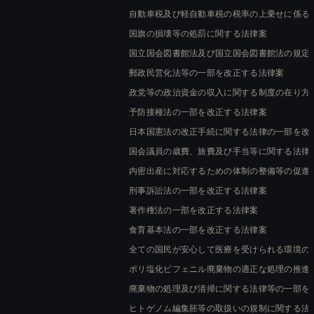
自動車税及び軽自動車税の税率の上乗せに係る
国旗の損壊等の処罰に関する法律案
国立国会図書館法及び国立国会図書館法の規定
郵政民営化法等の一部を改正する法律案
政党等の政治資金の収入に関する制度の在り方
予防接種法の一部を改正する法律案
日本国憲法の改正手続に関する法律の一部を改
国会議員の歳費、旅費及び手当等に関する法律
内密出産に対応するための体制の整備等の促進
刑事訴訟法の一部を改正する法律案
著作権法の一部を改正する法律案
食育基本法の一部を改正する法律案
全ての国民が安心して医療を受けられる環境の
ポリ塩化ビフェニル廃棄物の適正な処理の推進
廃棄物の処理及び清掃に関する法律等の一部を
ヒトゲノム編集胚等の取扱いの規制に関する法