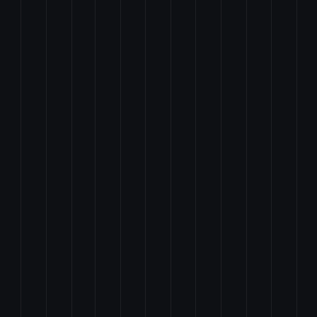
難民認定法第二条第五号ロの旅券を所持する外国人の上陸申請の特例に関する法
する法律案
の持続的な発展を図るための産業競争力強化法等の一部を改正する法律案
関する法律案
施の財源に充てるための日本中央競馬会の国庫納付金の納付に関する臨時措置法
する外務公務員の給与に関する法律の一部を改正する法律案
の標準に関する法律の一部を改正する法律案
部を改正する法律案
等の一部を改正する法律案