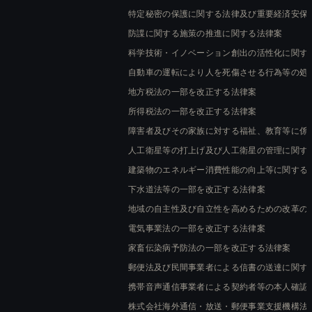
特定秘密の保護に関する法律及び重要経済安保
防諜に関する施策の推進に関する法律案
科学技術・イノベーション創出の活性化に関す
自動車の運転により人を死傷させる行為等の処
地方税法の一部を改正する法律案
所得税法の一部を改正する法律案
障害者及びその家族に対する福祉、教育等に係
人工衛星等の打上げ及び人工衛星の管理に関す
建築物のエネルギー消費性能の向上等に関する
下水道法等の一部を改正する法律案
地域の自主性及び自立性を高めるための改革の
電気事業法の一部を改正する法律案
家畜伝染病予防法の一部を改正する法律案
郵便法及び民間事業者による信書の送達に関す
携帯音声通信事業者による契約者等の本人確認
株式会社海外通信・放送・郵便事業支援機構法