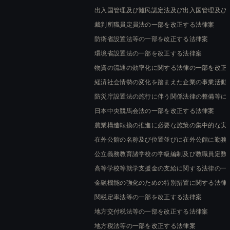
出入国管理及び難民認定法及び出入国管理及び
裁判所職員定員法の一部を改正する法律案
防衛省設置法等の一部を改正する法律案
環境省設置法の一部を改正する法律案
物資の流通の効率化に関する法律の一部を改正
経済社会情勢の変化を踏まえた企業の事業活動
防災庁設置法の施行に伴う関係法律の整備等に
日本中央競馬会法の一部を改正する法律案
農業構造転換の推進に必要な施策の集中的な実
在外公館の名称及び位置並びに在外公館に勤務
公立義務教育諸学校の学級編制及び教職員定数
高等学校等就学支援金の支給に関する法律の一
金融機能の強化のための特別措置に関する法律
関税定率法等の一部を改正する法律案
地方交付税法等の一部を改正する法律案
地方税法等の一部を改正する法律案