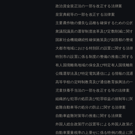
政治資金規正法の一部を改正する法律案
皇室典範等の一部を改正する法律案
主要農作物の優良な品種を確保するための公的
衆議院議員の選挙制度改革及び定数削減に関す
国家社会機能継続性確保施策及び副首都の整備
大都市地域における特別区の設置に関する法律
特別市の設置に係る制度の整備の推進に関する
有人国境離島地域の保全及び特定有人国境離島
公職選挙法及び特定電気通信による情報の流通
高等学校の定時制教育及び通信教育振興法の一
児童扶養手当法の一部を改正する等の法律案
組織的な犯罪の処罰及び犯罪収益の規制等に関
盗難自動車等の処分の防止に関する法律案
自動車盗難対策等の推進に関する法律案
外国人総合政策庁の設置等による外国人政策の
自動車重量税率の上乗せに係る特例の廃止に関