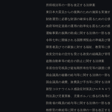
所得税法等の一部を改正する法律案
東日本大震災からの復興のための施策を実施す
財政運営に必要な財源の確保を図るための公債
政府等特定資産の運用の効率化を図るための措
運輸事業の振興の助成に関する法律の一部を改
令和七年に開催される国際博覧会の準備及び運
障害者及びその家族に対する福祉、教育等に係
政党交付金の交付を受ける政党の組織及び管理
盗難自動車等の処分の防止に関する法律案
非居住住宅税及び超短期所有住宅等の譲渡に係
国会議員の秘書の給与等に関する法律の一部を
国会議員の歳費、旅費及び手当等に関する法律
新型コロナウイルス感染症対策及びｍＲＮＡワ
刑法及び児童買春、児童ポルノに係る行為等の
防衛省の職員の給与等に関する法律の一部を改
検察官の俸給等に関する法律の一部を改正する