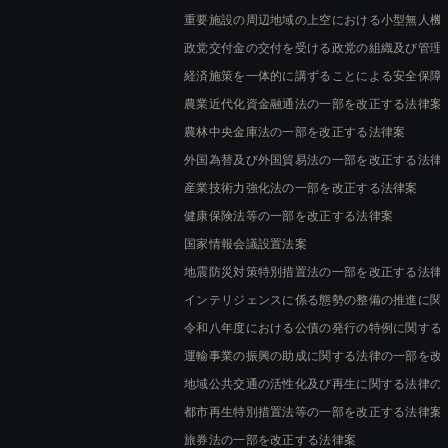
重要施設の周辺地域の上空における小型無人機
政党交付金の交付を受ける政党の組織及び管理
経済施策を一体的に講ずることによる安全保障
農業近代化資金融通法の一部を改正する法律案
農林中央金庫法の一部を改正する法律案
外国為替及び外国貿易法の一部を改正する法律
産業技術力強化法の一部を改正する法律案
健康保険法等の一部を改正する法律案
国家情報会議設置法案
地震防災対策特別措置法の一部を改正する法律
インテリジェンスに係る態勢の整備の推進に関
令和八年度における公債の発行の特例に関する
運輸事業の振興の助成に関する法律の一部を改
地域公共交通の活性化及び再生に関する法律の
都市再生特別措置法等の一部を改正する法律案
旅券法の一部を改正する法律案