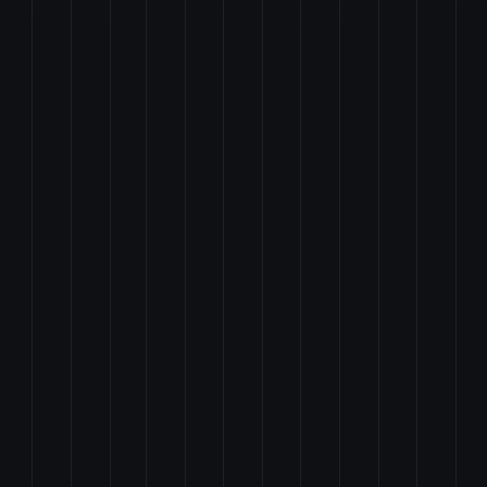
新品種育成の促進等に関する法律案
る法律案
に係る施策の推進に関する法律案
の一部を改正する法律案
法律案
地域に係る地域社会の維持に関する特別措置法の一部を改正する法律案
によって発生する権利侵害等への対処に関する法律の一部を改正する法律案
部を改正する法律案
する法律及び刑事訴訟法の一部を改正する法律案
総合的な推進に関する法律案
する法律案