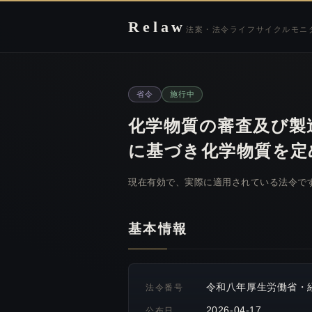
Relaw
法案・法令ライフサイクルモニ
省令
施行中
化学物質の審査及び製
に基づき化学物質を定
現在有効で、実際に適用されている法令で
基本情報
令和八年厚生労働省・
法令番号
2026-04-17
公布日