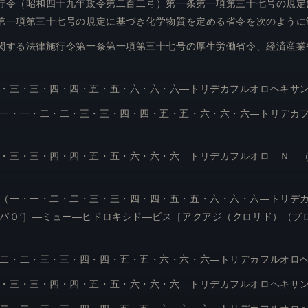
行令（昭和四十九年政令第二百二号）第一条第一項第三十七号の規定
第一項第三十七号の規定に基づき化学物質を定める省令を次のように
関する法律施行令第一条第一項第三十七号の厚生労働省令、経済産業
・三・三・四・四・五・五・六・六・六―トリデカフルオロヘキサ
一・一・二・二・三・三・四・四・五・五・六・六・六―トリデカ
・三・三・四・四・五・五・六・六・六―トリデカフルオロ―Ｎ―
（一・一・二・二・三・三・四・四・五・五・六・六・六―トリデ
パＯ′］―ミュー―ヒドロキシド―ビス［アクアジ（クロリド）（プ
二・二・三・三・四・四・五・五・六・六・六―トリデカフルオロ
・三・三・四・四・五・五・六・六・六―トリデカフルオロヘキサ