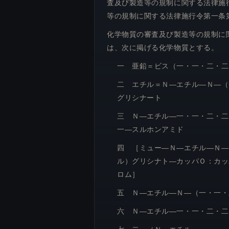
査及び製造等の規制に関する法律施
等の規制に関する法律施行令第一条
化学物質の審査及び製造等の規制に
は、次に掲げる化学物質とする。
一 亜鉛＝ビス（一・一・二・二
二 エチル＝Ｎ―エチル―Ｎ―（
グリシナート
三 Ｎ―エチル―一・一・二・二
一―スルホンアミド
四 ［ミュー―Ｎ―エチル―Ｎ―
ル）グリシナト―カッパＯ：カッ
ロム］
五 Ｎ―エチル―Ｎ―（一・一・
六 Ｎ―エチル―一・一・二・二