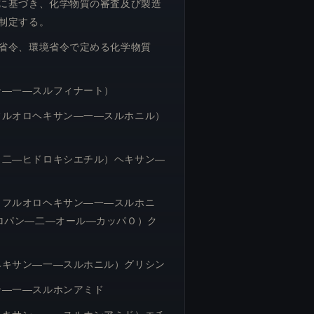
に基づき、化学物質の審査及び製造
制定する。
省令、環境省令で定める化学物質
ン―一―スルフィナート）
フルオロヘキサン―一―スルホニル）
（二―ヒドロキシエチル）ヘキサン―
カフルオロヘキサン―一―スルホニ
ロパン―二―オール―カッパＯ）ク
ヘキサン―一―スルホニル）グリシン
ン―一―スルホンアミド